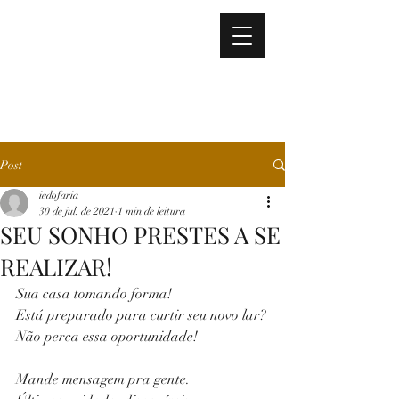
adm@econstrutora.com
É! CONSTRUTORA E
INCORPORADORA LTDA
Post
iedofaria
30 de jul. de 2021
1 min de leitura
SEU SONHO PRESTES A SE
REALIZAR!
Sua casa tomando forma!
Está preparado para curtir seu novo lar?
Não perca essa oportunidade! 
Mande mensagem pra gente. 