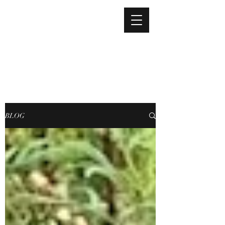
adm@econstrutora.com
É! CONSTRUTORA E
INCORPORADORA LTDA
BLOG