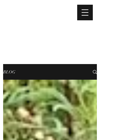
adm@econstrutora.com
É! CONSTRUTORA E
INCORPORADORA LTDA
BLOG